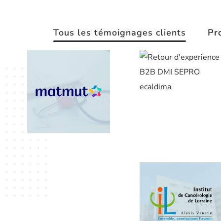
Tous les témoignages clients
Pr
[REX] SEPRO
x DMI
[REX]
MATMUT x
DMI
[REX]
Labeyrie
[REX] Institut
de
Cancérologie