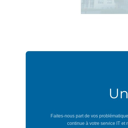
de Lorraine
Un
Faites-nous part de vos problématique
continue à votre service IT et 