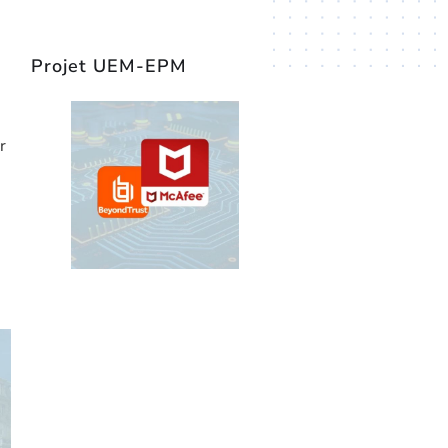
Projet UEM-EPM
[REX]
BeyondTrust
x McAfee
[REX] CBP