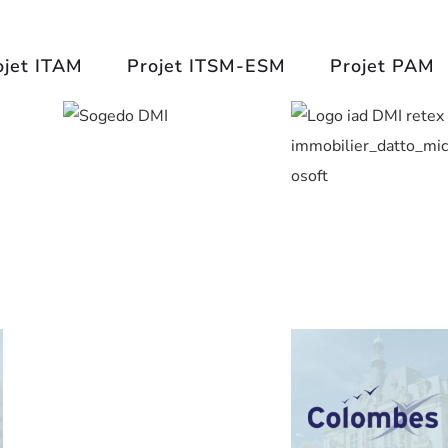
[REX]
ojet ITAM
Projet ITSM-ESM
Projet PAM
SOGEDO x
DMI
[REX] iad x
DMI
[REX] CEMOI
[REX] Ville de