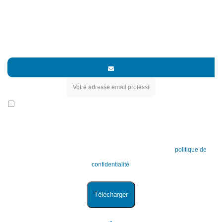
TELECHARGER
Envoyer le document à ...
J’accepte que les données ci-dessus soient transférées à nos partenaires
commerciaux, qui pourront m’adresser des messages d’information ou de
prospection en lien avec leurs propres produits et services, susceptibles de
m’intéresser, via leur service marketing, conformément à la
politique de
confidentialité
.