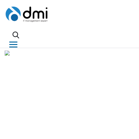
Ville de Colombes : Projet de
gestion unifiée de parc IT
Le choix technologique : Matrix42 SUEM
Les enjeux du projet de gestion unifiée de parc
Le passage de GLPI vers Matrix42 ITSM
Le contrat d'assistance de DMI