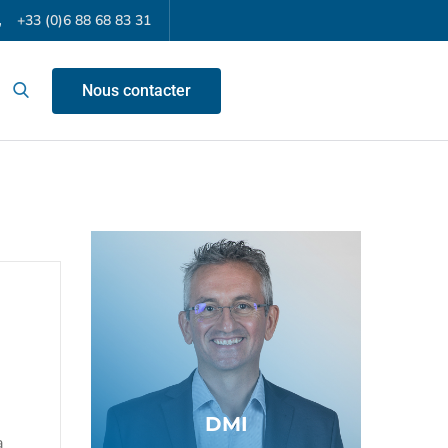
+33 (0)6 88 68 83 31
Nous contacter
DMI
a