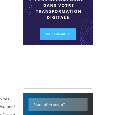
on des
évoluent
et facile