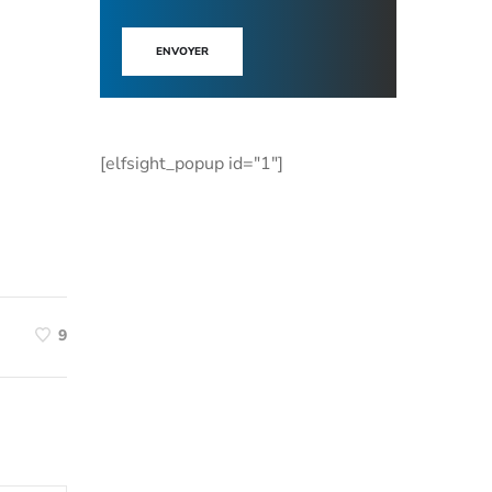
ENVOYER
[elfsight_popup id="1"]
9