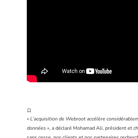
« L’acquisition de Webroot accélère considérablem
données »
, a déclaré Mohamad Ali, président et che
sans cesse, nos clients et nos partenaires recherc