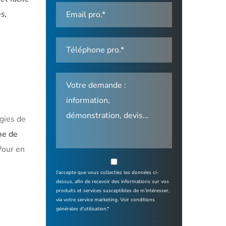
s,
gies de
me de
Pour en
J’accepte que vous collectiez les données ci-
dessus, afin de recevoir des informations sur vos
produits et services susceptibles de m’intéresser,
via votre service marketing.
Voir conditions
générales d'utilisation.*