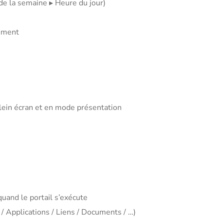
 de la semaine ▸ Heure du jour)
iement
plein écran et en mode présentation
uand le portail s’exécute
 / Applications / Liens / Documents / …)