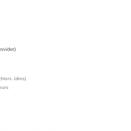
ovider)
chiers .ldms)
eurs