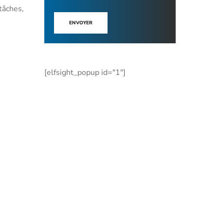
tâches,
ENVOYER
[elfsight_popup id="1"]