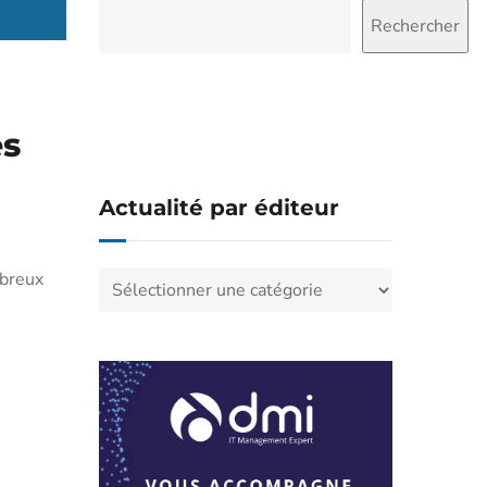
Rechercher
Rechercher
es
Actualité par éditeur
breux
Actualité
par
éditeur